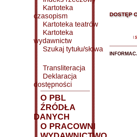
Kartoteka
DOSTĘP O
czasopism
Kartoteka teatrów
Kartoteka
|
S
wydawnictw
Szukaj tytułu/słowa
INFORMACJ
Transliteracja
Deklaracja
dostępności
O PBL
ŹRÓDŁA
DANYCH
O PRACOWNI
WYDAWNICTWO