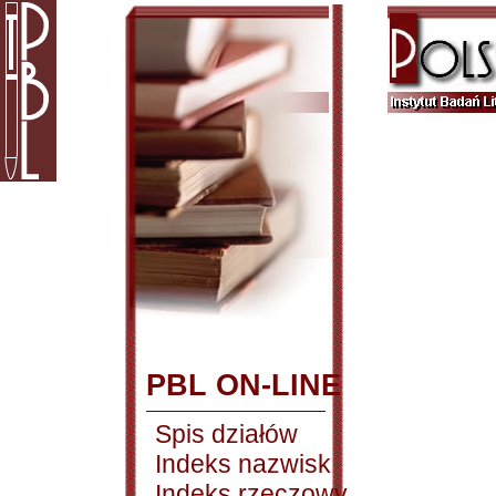
PBL ON-LINE
Spis działów
Indeks nazwisk
Indeks rzeczowy