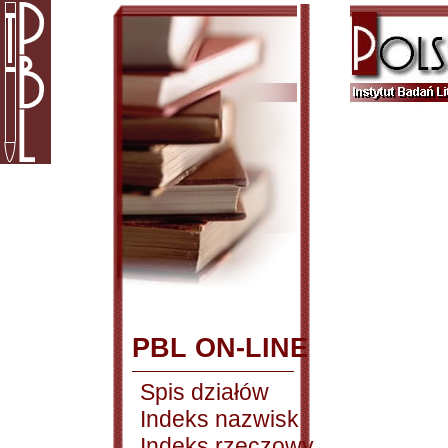
PBL ON-LINE
Spis działów
Indeks nazwisk
Indeks rzeczowy