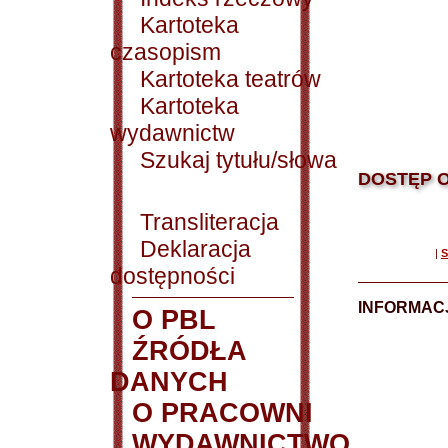
Kartoteka
czasopism
Kartoteka teatrów
Kartoteka
wydawnictw
Szukaj tytułu/słowa
DOSTĘP O
Transliteracja
Deklaracja
|
S
dostępności
INFORMACJ
O PBL
ŹRÓDŁA
DANYCH
O PRACOWNI
WYDAWNICTWO