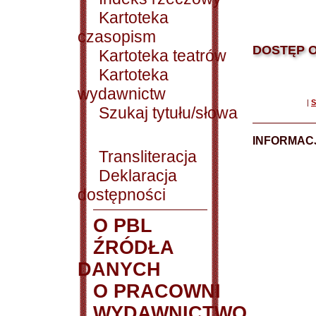
Kartoteka
czasopism
DOSTĘP O
Kartoteka teatrów
Kartoteka
wydawnictw
|
S
Szukaj tytułu/słowa
INFORMACJ
Transliteracja
Deklaracja
dostępności
O PBL
ŹRÓDŁA
DANYCH
O PRACOWNI
WYDAWNICTWO