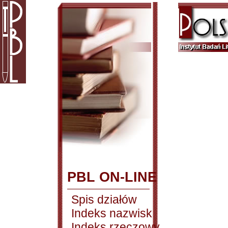
PBL ON-LINE
Spis działów
Indeks nazwisk
Indeks rzeczowy