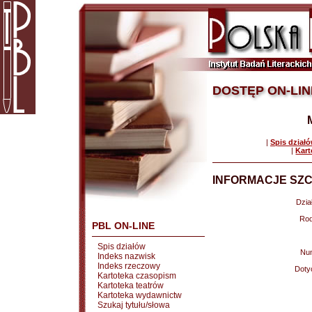
DOSTĘP ON-LIN
|
Spis dział
|
Kart
INFORMACJE SZC
Dział
Rod
PBL ON-LINE
Spis działów
Nu
Indeks nazwisk
Indeks rzeczowy
Doty
Kartoteka czasopism
Kartoteka teatrów
Kartoteka wydawnictw
Szukaj tytułu/słowa