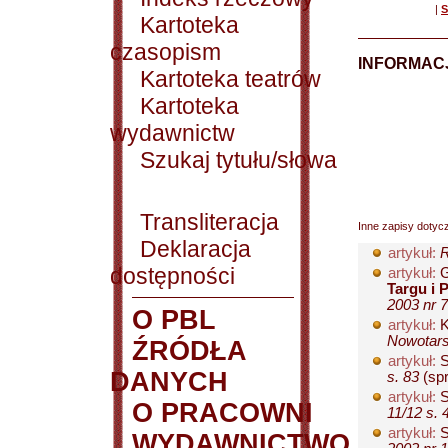
|
S
Kartoteka
czasopism
INFORMACJ
Kartoteka teatrów
Kartoteka
wydawnictw
Szukaj tytułu/słowa
Transliteracja
Inne zapisy dotyc
Deklaracja
artykuł:
R
dostępności
artykuł:
G
Targu i 
2003 nr 7
O PBL
artykuł:
K
Nowotars
ŹRÓDŁA
artykuł:
S
DANYCH
s. 83
(spr
artykuł:
S
O PRACOWNI
11/12 s. 
artykuł:
S
WYDAWNICTWO