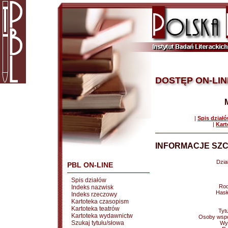
DOSTĘP ON-LIN
|
Spis dział
|
Kart
INFORMACJE SZC
Dział
PBL ON-LINE
Spis działów
Rod
Indeks nazwisk
Hasł
Indeks rzeczowy
Kartoteka czasopism
Kartoteka teatrów
Tytu
Kartoteka wydawnictw
Osoby wspó
Szukaj tytułu/słowa
Wy