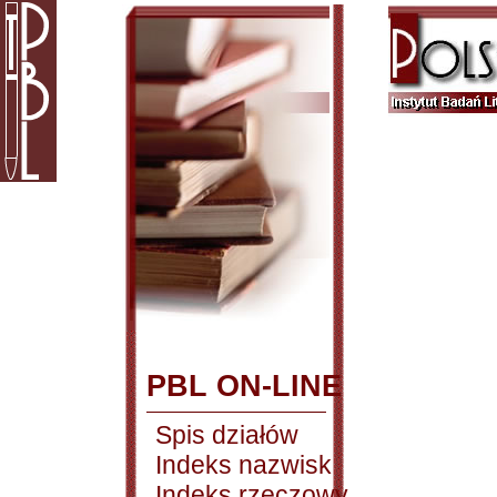
PBL ON-LINE
Spis działów
Indeks nazwisk
Indeks rzeczowy