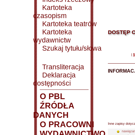
Kartoteka
czasopism
Kartoteka teatrów
Kartoteka
DOSTĘP O
wydawnictw
Szukaj tytułu/słowa
|
S
Transliteracja
INFORMACJ
Deklaracja
dostępności
O PBL
ŹRÓDŁA
DANYCH
O PRACOWNI
Inne zapisy dotyc
WYDAWNICTWO
nawiązan