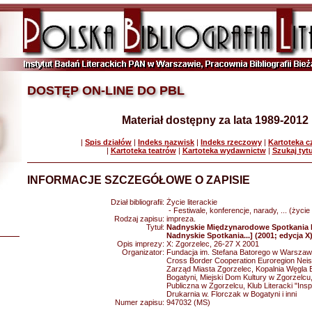
DOSTĘP ON-LINE DO PBL
Materiał dostępny za lata 1989-2012
|
Spis działów
|
Indeks nazwisk
|
Indeks rzeczowy
|
Kartoteka 
|
Kartoteka teatrów
|
Kartoteka wydawnictw
|
Szukaj tyt
INFORMACJE SZCZEGÓŁOWE O ZAPISIE
Dział bibliografii:
Życie literackie
- Festiwale, konferencje, narady, ... (życie 
Rodzaj zapisu:
impreza.
Tytuł:
Nadnyskie Międzynarodowe Spotkania Li
Nadnyskie Spotkania...] (2001; edycja X
Opis imprezy:
X: Zgorzelec, 26-27 X 2001
Organizator:
Fundacja im. Stefana Batorego w Warszaw
Cross Border Cooperation Euroregion Nei
Zarząd Miasta Zgorzelec, Kopalnia Węgla 
Bogatyni, Miejski Dom Kultury w Zgorzelcu,
Publiczna w Zgorzelcu, Klub Literacki "Ins
Drukarnia w. Florczak w Bogatyni i inni
Numer zapisu:
947032 (MS)