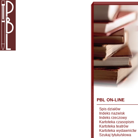
PBL ON-LINE
Spis działów
Indeks nazwisk
Indeks rzeczowy
Kartoteka czasopism
Kartoteka teatrów
Kartoteka wydawnictw
Szukaj tytułu/słowa