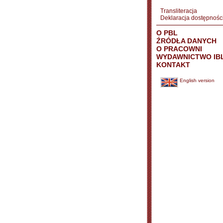
Transliteracja
Deklaracja dostępnośc
O PBL
ŹRÓDŁA DANYCH
O PRACOWNI
WYDAWNICTWO IB
KONTAKT
English version