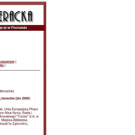
czasopism
|
ułu
|
literackie)
terackie [do 2000:
)
ie, Unia Europejska Phare
sse-Nisa-Nysa, Rada i
Brunatnego "Turów" S.A. w
 Miejska Biblioteka
piracje"w Zgorzelcu,