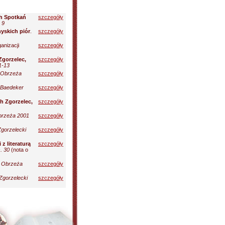
h Spotkań
szczegóły
 9
nyskich piór
.
szczegóły
anizacji
szczegóły
Zgorzelec,
szczegóły
1-13
Obrzeża
szczegóły
 Baedeker
szczegóły
h Zgorzelec,
szczegóły
rzeża 2001
szczegóły
Zgorzelecki
szczegóły
z literaturą
szczegóły
. 30
(nota o
.
Obrzeża
szczegóły
Zgorzelecki
szczegóły