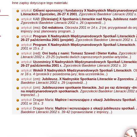
Inne zapisy dotyczące tego materiału:
artykuł:
Główni sponsorzy i fundatorzy X Nadnyskich Międzynarodowyc
i
Literackich Zgorzelec, 26-27 X 2001
.
Zgorzelecki Baedeker Literacki 2002 s.
artykuł:
KAB:
[Dziesiąte] X Spotkania Literackie nad Nysą. Jubileusz nad
Zgorzelecki Baedeker Literacki 2002 s. 26
(zapowiedź...)
artykuł:
(ms):
Od redaktora
.
Obrzeża 2001 nr 14 s. 2
(nt. przygotowań do org
imprezy oraz planowany program...)
L
artykuł:
Program X Nadnyskich Międzynarodowych Spotkań Literackich 
26-27 października 2001 (projekt)
.
Zgorzelecki Baedeker Literacki 2002 s. 1
artykuł:
Program X Nadnyskich Międzynarodowych Spotkań Literackich
.
2001 nr 15 s. 2
artykuł:
(red):
Oni będą z nami: Tomasz Szwed i Dieter Kalka
.
Zgorzelecki
Literacki 2002 s. 23-25
(sylwetki dwóch zaproszonych poetów-artystów...)
artykuł:
Uczestnicy X Nadnyskich Międzynarodowych Spotkań Literackic
26-27 października 2001 r.
.
Zgorzelecki Baedeker Literacki 2002 s. 10
artykuł:
Wokół X Nadnyskich Międzynarodowych Spotkań Literackich
.
Ob
nr 16 s. 4
(protokół z posiedzenia jury; lista uczestników...)
artykuł:
(zm):
Jubileusz. X Nadnyskie Spotkania Literackie w Zgorzelcu
.
Baedeker Literacki 2002 s. 29
(zapowiedź...)
artykuł:
(zm):
Jubileuszowe spotkanie literackie. Już po raz dziesiąty -dni 
na międzynarodowych spotkaniach
.
Zgorzelecki Baedeker Literacki 2002 s
imprezieź...)
artykuł:
Dragan Maria:
Mądrze i wzruszająco z okazji Jubileuszu Spotkań
2001 nr 16 s. 3
artykuł:
Dragan Maria:
Mądrze i wzruszająco z okazji jubileuszu spotkań
.
Baedeker Literacki 2002 s. 39-42
(sprawozdanie z imprezy...)