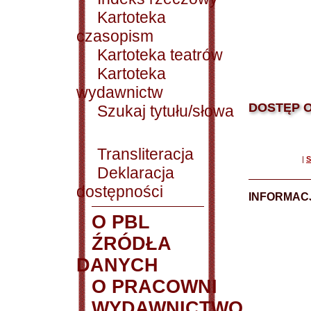
Kartoteka
czasopism
Kartoteka teatrów
Kartoteka
wydawnictw
DOSTĘP O
Szukaj tytułu/słowa
Transliteracja
|
S
Deklaracja
dostępności
INFORMACJ
O PBL
ŹRÓDŁA
DANYCH
O PRACOWNI
WYDAWNICTWO