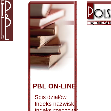
PBL ON-LINE
Spis działów
Indeks nazwisk
Indeks rzeczowy