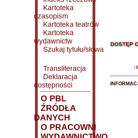
Kartoteka
czasopism
Kartoteka teatrów
Kartoteka
wydawnictw
DOSTĘP O
Szukaj tytułu/słowa
Transliteracja
|
S
Deklaracja
dostępności
INFORMACJ
O PBL
ŹRÓDŁA
DANYCH
O PRACOWNI
WYDAWNICTWO