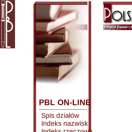
PBL ON-LINE
Spis działów
Indeks nazwisk
Indeks rzeczowy