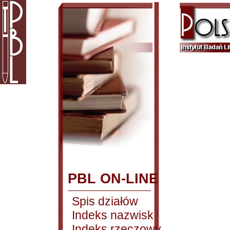
PBL ON-LINE
Spis działów
Indeks nazwisk
Indeks rzeczowy