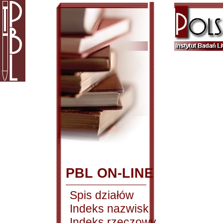
PBL ON-LINE
Spis działów
Indeks nazwisk
Indeks rzeczowy