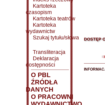
Kartoteka
czasopism
Kartoteka teatrów
Kartoteka
wydawnictw
Szukaj tytułu/słowa
DOSTĘP O
Transliteracja
|
S
Deklaracja
dostępności
INFORMACJ
O PBL
ŹRÓDŁA
DANYCH
O PRACOWNI
WYDAWNICTWO