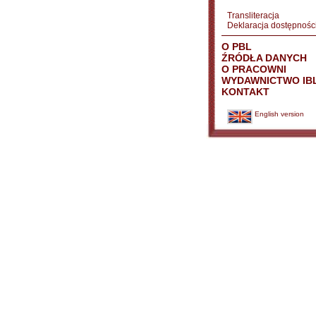
Transliteracja
Deklaracja dostępnośc
O PBL
ŹRÓDŁA DANYCH
O PRACOWNI
WYDAWNICTWO IB
KONTAKT
English version