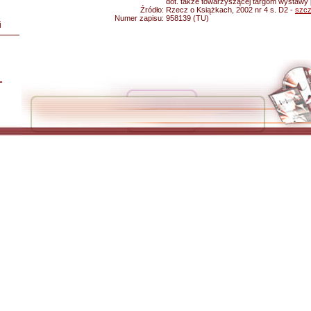
dot. także towarzyszącej targom wystawy p
Źródło:
Rzecz o Książkach, 2002 nr 4 s. D2 -
szcz
Numer zapisu:
958139 (TU)
i
L