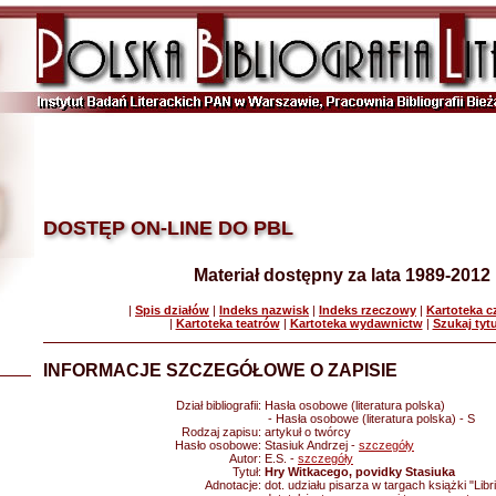
DOSTĘP ON-LINE DO PBL
Materiał dostępny za lata 1989-2012
|
Spis działów
|
Indeks nazwisk
|
Indeks rzeczowy
|
Kartoteka 
|
Kartoteka teatrów
|
Kartoteka wydawnictw
|
Szukaj tyt
INFORMACJE SZCZEGÓŁOWE O ZAPISIE
Dział bibliografii:
Hasła osobowe (literatura polska)
- Hasła osobowe (literatura polska) - S
Rodzaj zapisu:
artykuł o twórcy
Hasło osobowe:
Stasiuk Andrzej -
szczegóły
Autor:
E.S. -
szczegóły
Tytuł:
Hry Witkacego, povidky Stasiuka
Adnotacje:
dot. udziału pisarza w targach książki "Li