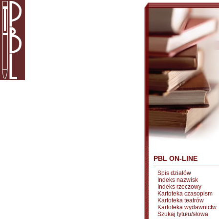
PBL ON-LINE
Spis działów
Indeks nazwisk
Indeks rzeczowy
Kartoteka czasopism
Kartoteka teatrów
Kartoteka wydawnictw
Szukaj tytułu/słowa