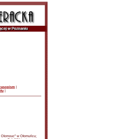
czasopism
|
ułu
|
bri Olomouc" w Ołomuńcu;