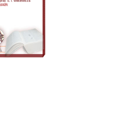
rac S. I. Witkiewicza
egóły