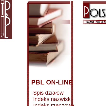
PBL ON-LINE
Spis działów
Indeks nazwisk
Indeks rzeczowy