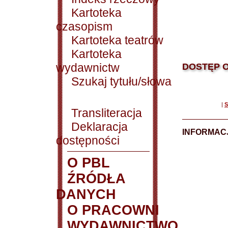
Kartoteka
czasopism
Kartoteka teatrów
Kartoteka
wydawnictw
DOSTĘP O
Szukaj tytułu/słowa
|
S
Transliteracja
Deklaracja
INFORMACJ
dostępności
O PBL
ŹRÓDŁA
DANYCH
O PRACOWNI
WYDAWNICTWO