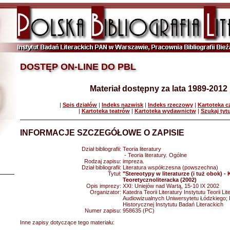
DOSTĘP ON-LINE DO PBL
Materiał dostępny za lata 1989-2012
|
Spis działów
|
Indeks nazwisk
|
Indeks rzeczowy
|
Kartoteka 
|
Kartoteka teatrów
|
Kartoteka wydawnictw
|
Szukaj tyt
INFORMACJE SZCZEGÓŁOWE O ZAPISIE
Dział bibliografii:
Teoria literatury
- Teoria literatury. Ogólne
Rodzaj zapisu:
impreza.
Dział bibliografii:
Literatura współczesna (powszechna)
Tytuł:
"Stereotypy w literaturze (i tuż obok) -
Teoretycznoliteracka (2002)
Opis imprezy:
XXI: Uniejów nad Wartą, 15-10 IX 2002
Organizator:
Katedra Teorii Literatury Instytutu Teorii Lit
Audiowizualnych Uniwersytetu Łódzkiego; 
Historycznej Instytutu Badań Literackich
Numer zapisu:
958635 (PC)
Inne zapisy dotyczące tego materiału: