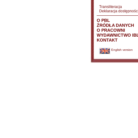
Transliteracja
Deklaracja dostępnośc
O PBL
ŹRÓDŁA DANYCH
O PRACOWNI
WYDAWNICTWO IB
KONTAKT
English version