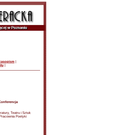
czasopism
|
ułu
|
 Konferencja
eratury, Teatru i Sztuk
Pracownia Poetyki