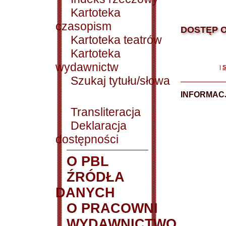
Kartoteka
czasopism
DOSTĘP O
Kartoteka teatrów
Kartoteka
wydawnictw
|
S
Szukaj tytułu/słowa
INFORMACJ
Transliteracja
Deklaracja
dostępności
O PBL
ŹRÓDŁA
DANYCH
O PRACOWNI
WYDAWNICTWO