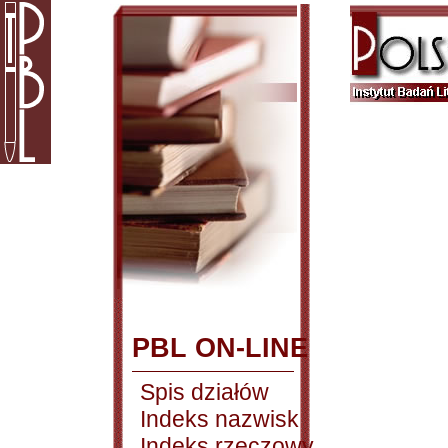
PBL ON-LINE
Spis działów
Indeks nazwisk
Indeks rzeczowy