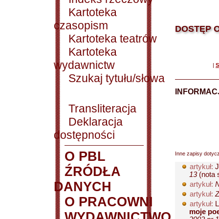
Kartoteka
czasopism
DOSTĘP O
Kartoteka teatrów
Kartoteka
wydawnictw
|
S
Szukaj tytułu/słowa
INFORMACJ
Transliteracja
Deklaracja
dostępności
O PBL
Inne zapisy dotyc
artykuł:
J
ŹRÓDŁA
13
(nota s
DANYCH
artykuł:
N
artykuł:
Z
O PRACOWNI
artykuł:
L
moje poe
WYDAWNICTWO