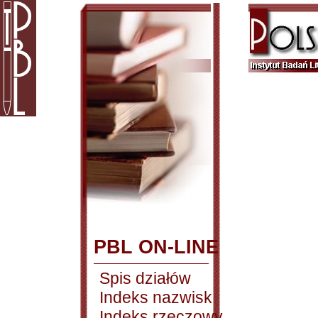
PBL ON-LINE
Spis działów
Indeks nazwisk
Indeks rzeczowy