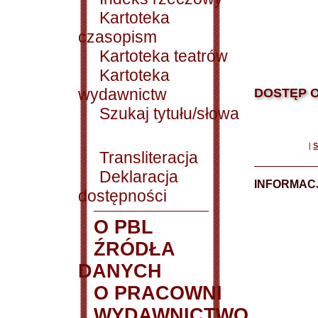
Kartoteka
czasopism
Kartoteka teatrów
Kartoteka
wydawnictw
DOSTĘP O
Szukaj tytułu/słowa
|
S
Transliteracja
Deklaracja
INFORMACJ
dostępności
O PBL
ŹRÓDŁA
DANYCH
O PRACOWNI
WYDAWNICTWO