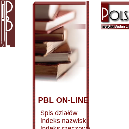
PBL ON-LINE
Spis działów
Indeks nazwisk
Indeks rzeczowy