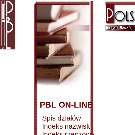
PBL ON-LINE
Spis działów
Indeks nazwisk
Indeks rzeczowy