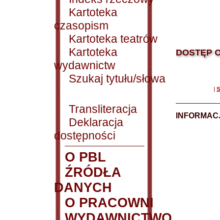
Kartoteka
czasopism
Kartoteka teatrów
Kartoteka
DOSTĘP O
wydawnictw
Szukaj tytułu/słowa
|
S
Transliteracja
INFORMACJ
Deklaracja
dostępności
O PBL
ŹRÓDŁA
DANYCH
O PRACOWNI
WYDAWNICTWO