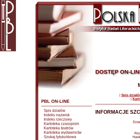
DOSTĘP ON-LIN
|
Spis dział
|
Kart
PBL ON-LINE
Spis działów
INFORMACJE SZC
Indeks nazwisk
Indeks rzeczowy
Dział
Kartoteka czasopism
Kartoteka teatrów
Kartoteka wydawnictw
Rod
Szukaj tytułu/słowa
Hasł