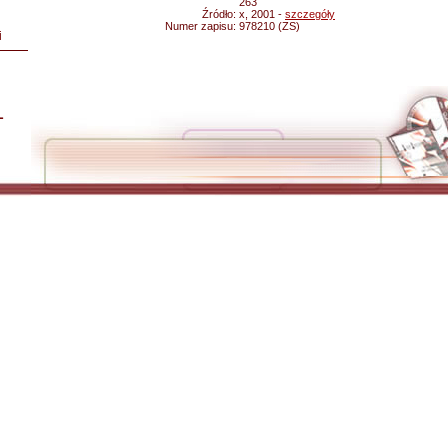
263
Źródło:
x, 2001 -
szczegóły
Numer zapisu:
978210 (ZS)
i
L