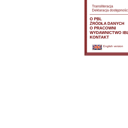
Transliteracja
Deklaracja dostępnośc
O PBL
ŹRÓDŁA DANYCH
O PRACOWNI
WYDAWNICTWO IB
KONTAKT
English version