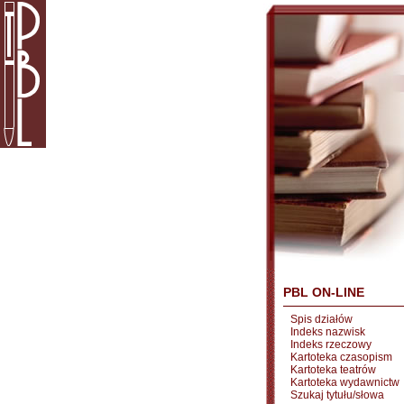
PBL ON-LINE
Spis działów
Indeks nazwisk
Indeks rzeczowy
Kartoteka czasopism
Kartoteka teatrów
Kartoteka wydawnictw
Szukaj tytułu/słowa