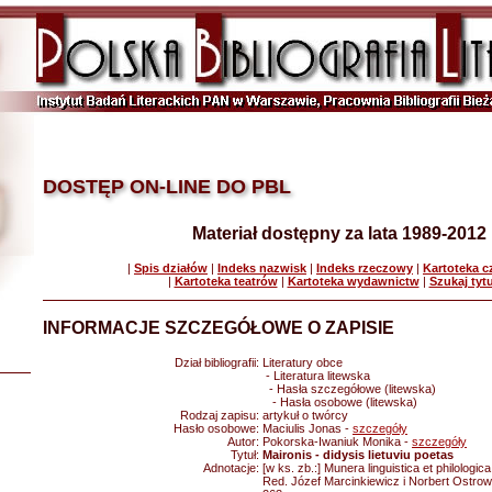
DOSTĘP ON-LINE DO PBL
Materiał dostępny za lata 1989-2012
|
Spis działów
|
Indeks nazwisk
|
Indeks rzeczowy
|
Kartoteka 
|
Kartoteka teatrów
|
Kartoteka wydawnictw
|
Szukaj tyt
INFORMACJE SZCZEGÓŁOWE O ZAPISIE
Dział bibliografii:
Literatury obce
- Literatura litewska
- Hasła szczegółowe (litewska)
- Hasła osobowe (litewska)
Rodzaj zapisu:
artykuł o twórcy
Hasło osobowe:
Maciulis Jonas -
szczegóły
Autor:
Pokorska-Iwaniuk Monika -
szczegóły
Tytuł:
Maironis - didysis lietuviu poetas
Adnotacje:
[w ks. zb.:] Munera linguistica et philologic
Red. Józef Marcinkiewicz i Norbert Ostrow