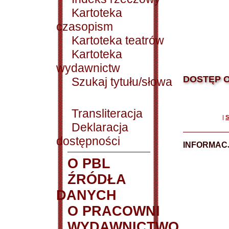
Kartoteka
czasopism
Kartoteka teatrów
Kartoteka
wydawnictw
DOSTĘP O
Szukaj tytułu/słowa
Transliteracja
|
S
Deklaracja
dostępności
INFORMACJ
O PBL
ŹRÓDŁA
DANYCH
O PRACOWNI
WYDAWNICTWO