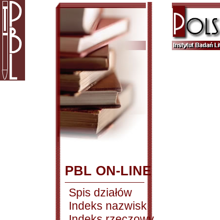
PBL ON-LINE
Spis działów
Indeks nazwisk
Indeks rzeczowy