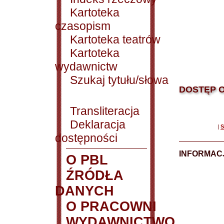
Kartoteka
czasopism
Kartoteka teatrów
Kartoteka
wydawnictw
Szukaj tytułu/słowa
DOSTĘP O
Transliteracja
Deklaracja
|
S
dostępności
INFORMACJ
O PBL
ŹRÓDŁA
DANYCH
O PRACOWNI
WYDAWNICTWO