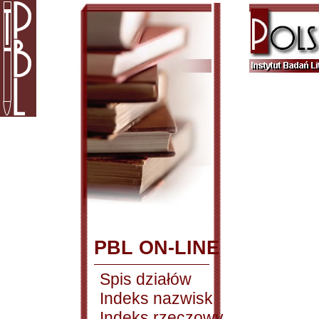
PBL ON-LINE
Spis działów
Indeks nazwisk
Indeks rzeczowy