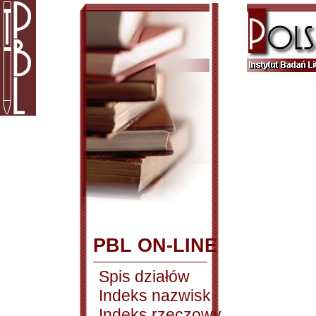
PBL ON-LINE
Spis działów
Indeks nazwisk
Indeks rzeczowy