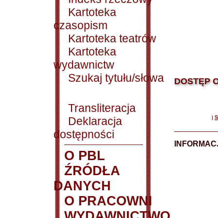
Kartoteka
czasopism
Kartoteka teatrów
Kartoteka
wydawnictw
Szukaj tytułu/słowa
DOSTĘP O
Transliteracja
|
S
Deklaracja
dostępności
INFORMACJ
O PBL
ŹRÓDŁA
DANYCH
O PRACOWNI
WYDAWNICTWO