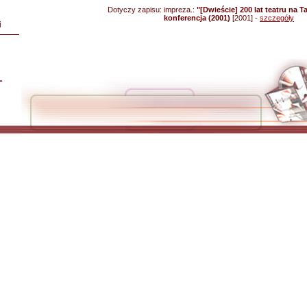
Dotyczy zapisu:
impreza.:
"[Dwieście] 200 lat teatru na
konferencja (2001)
[2001] -
szczegóły
i
L