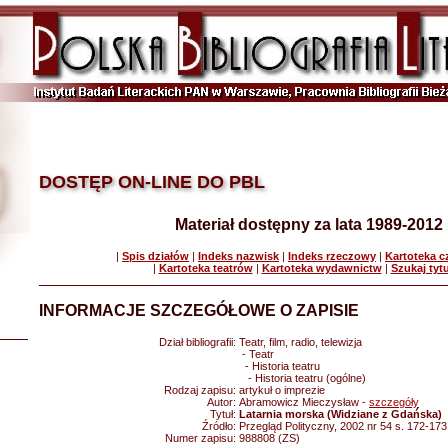
DOSTĘP ON-LINE DO PBL
Materiał dostępny za lata 1989-2012
|
Spis działów
|
Indeks nazwisk
|
Indeks rzeczowy
|
Kartoteka 
|
Kartoteka teatrów
|
Kartoteka wydawnictw
|
Szukaj tyt
INFORMACJE SZCZEGÓŁOWE O ZAPISIE
Dział bibliografii:
Teatr, film, radio, telewizja
- Teatr
- Historia teatru
- Historia teatru (ogólne)
Rodzaj zapisu:
artykuł o imprezie
Autor:
Abramowicz Mieczysław -
szczegóły
Tytuł:
Latarnia morska (Widziane z Gdańska)
Źródło:
Przegląd Polityczny, 2002 nr 54 s. 172-173
Numer zapisu:
988808 (ZS)