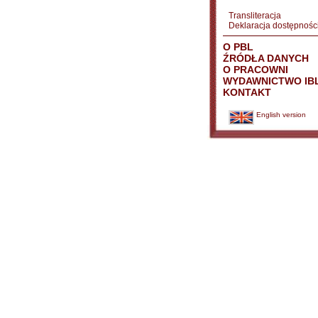
Transliteracja
Deklaracja dostępnośc
O PBL
ŹRÓDŁA DANYCH
O PRACOWNI
WYDAWNICTWO IB
KONTAKT
English version