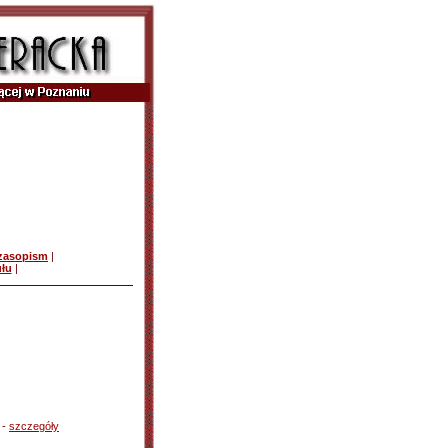
czasopism
|
ułu
|
 -
szczegóły