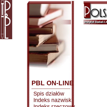
PBL ON-LINE
Spis działów
Indeks nazwisk
Indeks rzeczowy