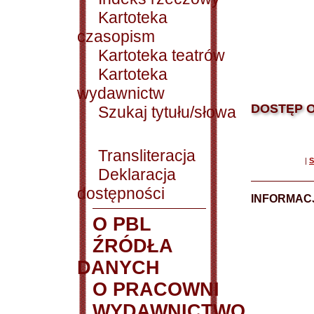
Kartoteka
czasopism
Kartoteka teatrów
Kartoteka
wydawnictw
DOSTĘP O
Szukaj tytułu/słowa
Transliteracja
|
S
Deklaracja
dostępności
INFORMACJ
O PBL
ŹRÓDŁA
DANYCH
O PRACOWNI
WYDAWNICTWO