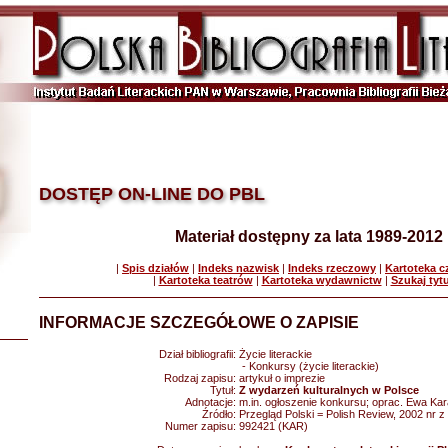
DOSTĘP ON-LINE DO PBL
Materiał dostępny za lata 1989-2012
|
Spis działów
|
Indeks nazwisk
|
Indeks rzeczowy
|
Kartoteka 
|
Kartoteka teatrów
|
Kartoteka wydawnictw
|
Szukaj tyt
INFORMACJE SZCZEGÓŁOWE O ZAPISIE
Dział bibliografii:
Życie literackie
- Konkursy (życie literackie)
Rodzaj zapisu:
artykuł o imprezie
Tytuł:
Z wydarzeń kulturalnych w Polsce
Adnotacje:
m.in. ogłoszenie konkursu; oprac. Ewa Kar
Źródło:
Przegląd Polski = Polish Review, 2002 nr z 
Numer zapisu:
992421 (KAR)