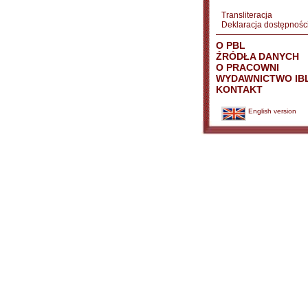
Transliteracja
Deklaracja dostępnośc
O PBL
ŹRÓDŁA DANYCH
O PRACOWNI
WYDAWNICTWO IB
KONTAKT
English version