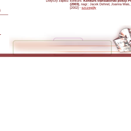
Dotyczy zapisu:
konkurs:
Konkurs translatorski poezji Ph
(2003)
, nagr.: Jacek Dehnel, Joanna Wais
[2002] -
szczegóły
i
L