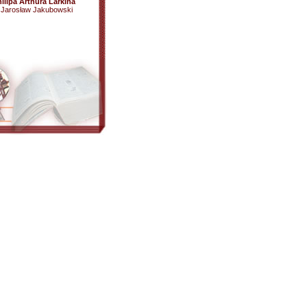
ilipa Arthura Larkina
, Jarosław Jakubowski