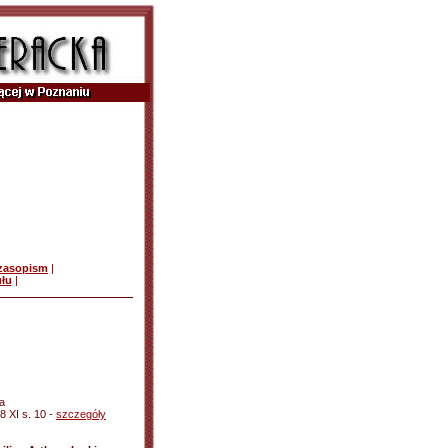
czasopism
|
ułu
|
a
8 XI s. 10 -
szczegóły