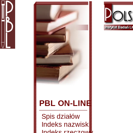
PBL ON-LINE
Spis działów
Indeks nazwisk
Indeks rzeczowy