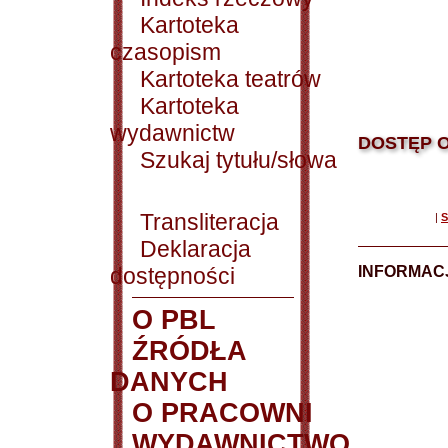
Kartoteka
czasopism
Kartoteka teatrów
Kartoteka
wydawnictw
DOSTĘP O
Szukaj tytułu/słowa
Transliteracja
|
S
Deklaracja
dostępności
INFORMACJ
O PBL
ŹRÓDŁA
DANYCH
O PRACOWNI
WYDAWNICTWO