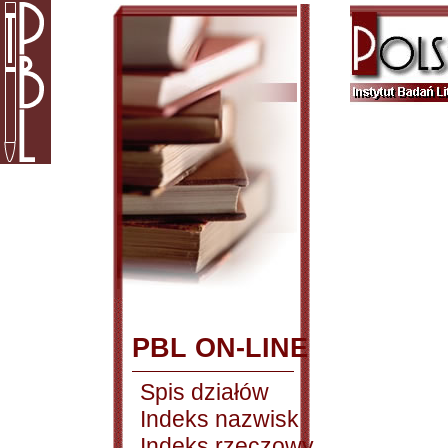
PBL ON-LINE
Spis działów
Indeks nazwisk
Indeks rzeczowy