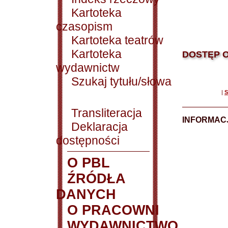
Kartoteka
czasopism
Kartoteka teatrów
Kartoteka
DOSTĘP O
wydawnictw
Szukaj tytułu/słowa
|
S
Transliteracja
INFORMACJ
Deklaracja
dostępności
O PBL
ŹRÓDŁA
DANYCH
O PRACOWNI
WYDAWNICTWO