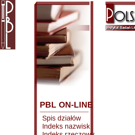
PBL ON-LINE
Spis działów
Indeks nazwisk
Indeks rzeczowy