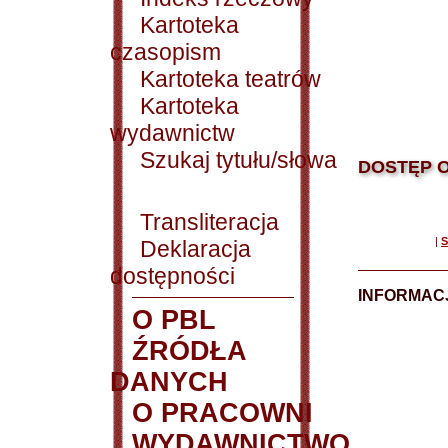
Kartoteka
czasopism
Kartoteka teatrów
Kartoteka
wydawnictw
Szukaj tytułu/słowa
DOSTĘP O
Transliteracja
|
S
Deklaracja
dostępności
INFORMACJ
O PBL
ŹRÓDŁA
DANYCH
O PRACOWNI
WYDAWNICTWO