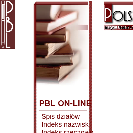
PBL ON-LINE
Spis działów
Indeks nazwisk
Indeks rzeczowy