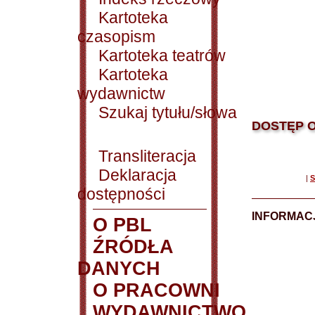
Kartoteka
czasopism
Kartoteka teatrów
Kartoteka
wydawnictw
Szukaj tytułu/słowa
DOSTĘP O
Transliteracja
Deklaracja
|
S
dostępności
INFORMACJ
O PBL
ŹRÓDŁA
DANYCH
O PRACOWNI
WYDAWNICTWO