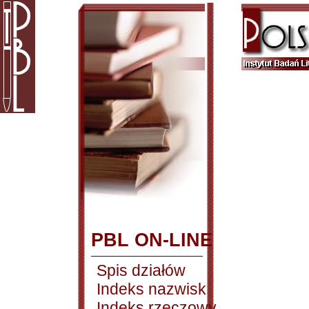
PBL ON-LINE
Spis działów
Indeks nazwisk
Indeks rzeczowy