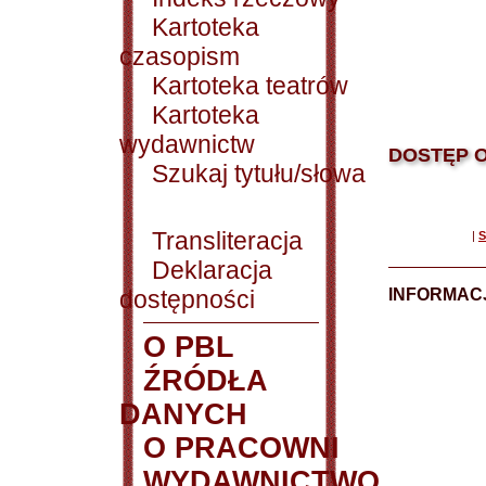
Kartoteka
czasopism
Kartoteka teatrów
Kartoteka
wydawnictw
DOSTĘP O
Szukaj tytułu/słowa
Transliteracja
|
S
Deklaracja
dostępności
INFORMACJ
O PBL
ŹRÓDŁA
DANYCH
O PRACOWNI
WYDAWNICTWO