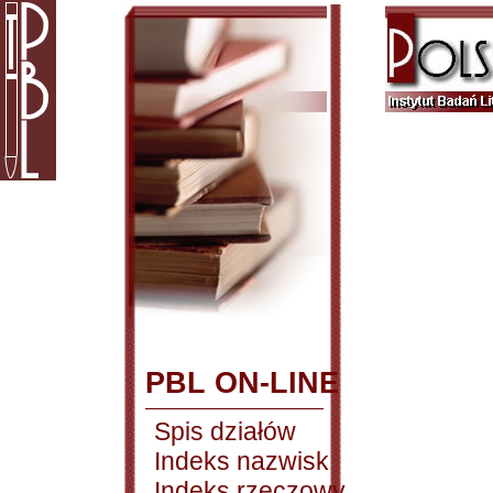
PBL ON-LINE
Spis działów
Indeks nazwisk
Indeks rzeczowy