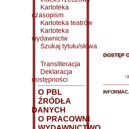
Kartoteka
czasopism
Kartoteka teatrów
Kartoteka
wydawnictw
Szukaj tytułu/słowa
DOSTĘP O
Transliteracja
Deklaracja
|
S
dostępności
O PBL
INFORMACJ
ŹRÓDŁA
DANYCH
O PRACOWNI
WYDAWNICTWO