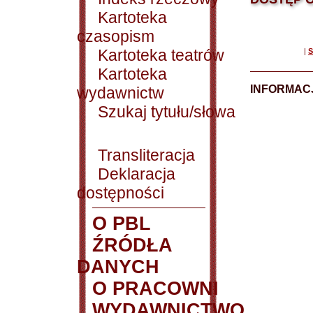
Kartoteka
czasopism
Kartoteka teatrów
|
S
Kartoteka
INFORMACJ
wydawnictw
Szukaj tytułu/słowa
Transliteracja
Deklaracja
dostępności
O PBL
ŹRÓDŁA
DANYCH
O PRACOWNI
WYDAWNICTWO