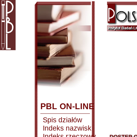
PBL ON-LINE
Spis działów
Indeks nazwisk
Indeks rzeczowy
DOSTĘP O