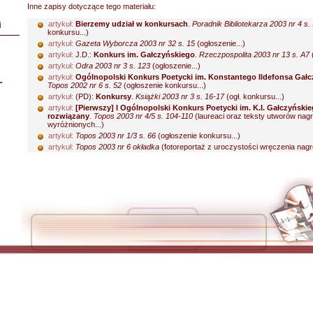
Inne zapisy dotyczące tego materiału:
artykuł:
Bierzemy udział w konkursach
.
Poradnik Bibliotekarza 2003 nr 4 s.
i
konkursu...)
artykuł:
Gazeta Wyborcza 2003 nr 32 s. 15
(ogłoszenie...)
artykuł:
J.D.:
Konkurs im. Gałczyńskiego
.
Rzeczpospolita 2003 nr 13 s. A7
(
artykuł:
Odra 2003 nr 3 s. 123
(ogłoszenie...)
artykuł:
Ogólnopolski Konkurs Poetycki im. Konstantego Ildefonsa Gał
L
Topos 2002 nr 6 s. 52
(ogłoszenie konkursu...)
artykuł:
(PD):
Konkursy
.
Książki 2003 nr 3 s. 16-17
(ogł. konkursu...)
artykuł:
[Pierwszy] I Ogólnopolski Konkurs Poetycki im. K.I. Gałczyńskie
rozwiązany
.
Topos 2003 nr 4/5 s. 104-110
(laureaci oraz teksty utworów nag
wyróżnionych...)
artykuł:
Topos 2003 nr 1/3 s. 66
(ogłoszenie konkursu...)
artykuł:
Topos 2003 nr 6 okładka
(fotoreportaż z uroczystości wręczenia nagró