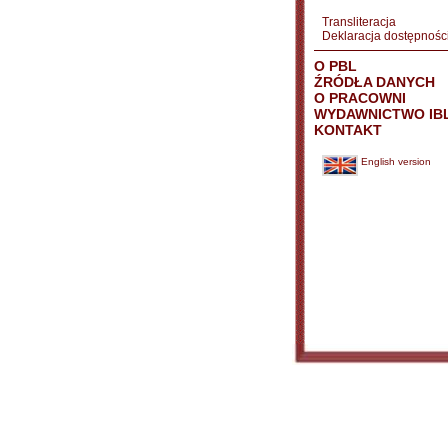
Transliteracja
Deklaracja dostępnośc
O PBL
ŹRÓDŁA DANYCH
O PRACOWNI
WYDAWNICTWO IB
KONTAKT
English version