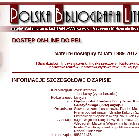
DOSTĘP ON-LINE DO PBL
Materiał dostępny za lata 1989-2012
|
Spis działów
|
Indeks nazwisk
|
Indeks rzeczowy
|
Kartoteka 
|
Kartoteka teatrów
|
Kartoteka wydawnictw
|
Szukaj tyt
INFORMACJE SZCZEGÓŁOWE O ZAPISIE
Dział bibliografii:
Życie literackie
- Konkursy (życie literackie)
Rodzaj zapisu:
konkurs
Tytuł:
Ogólnopolski Konkurs Poetycki im. Ko
Gałczyńskiego (2002; edycja I)
Organizator:
Stowarzyszenie Leśniczówka Pranie i Muz
Praniu pod patronatem Ministra Kultury i 
Literackiego "Topos" z okazji Roku Gałcz
Adnotacje:
nagr.: Wojciech Kudyba; wyróżn.: Łukasz P
Wieczorek, Marzena Więcek; na łamach c
Poetów" zostaną ponadto opublikowane wie
Robert, Piotr Szulc
Numer zapisu:
998194 (JB)