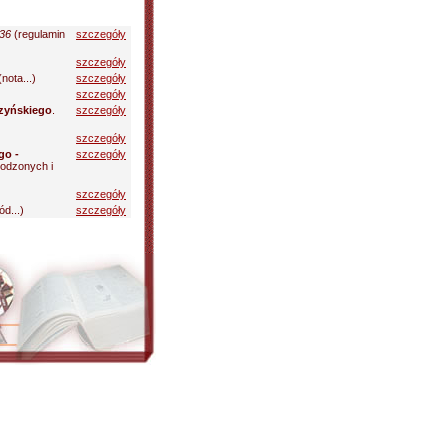
 36
(regulamin
szczegóły
szczegóły
nota...)
szczegóły
szczegóły
czyńskiego
.
szczegóły
szczegóły
go -
szczegóły
rodzonych i
szczegóły
d...)
szczegóły