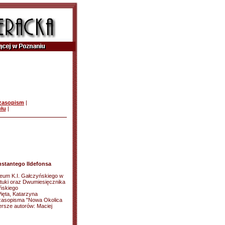
czasopism
|
ułu
|
nstantego Ildefonsa
eum K.I. Gałczyńskiego w
Sztuki oraz Dwumiesięcznika
yńskiego
ięta, Katarzyna
zasopisma "Nowa Okolica
rsze autorów: Maciej