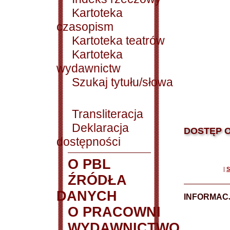
Kartoteka
czasopism
Kartoteka teatrów
Kartoteka
wydawnictw
Szukaj tytułu/słowa
Transliteracja
Deklaracja
DOSTĘP O
dostępności
O PBL
|
S
ŹRÓDŁA
DANYCH
INFORMAC
O PRACOWNI
WYDAWNICTWO