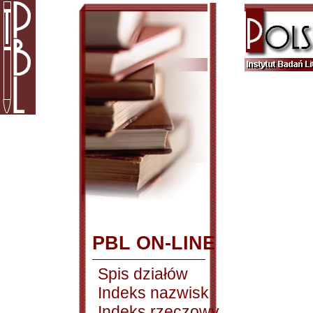
PBL ON-LINE
Spis działów
Indeks nazwisk
Indeks rzeczowy