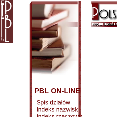
PBL ON-LINE
Spis działów
Indeks nazwisk
Indeks rzeczowy