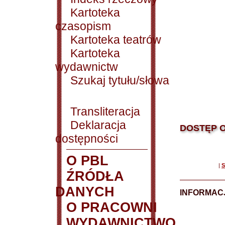
Kartoteka
czasopism
Kartoteka teatrów
Kartoteka
wydawnictw
Szukaj tytułu/słowa
Transliteracja
Deklaracja
DOSTĘP O
dostępności
O PBL
|
S
ŹRÓDŁA
DANYCH
INFORMAC
O PRACOWNI
WYDAWNICTWO