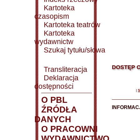
Kartoteka
czasopism
Kartoteka teatrów
Kartoteka
wydawnictw
Szukaj tytułu/słowa
DOSTĘP O
Transliteracja
Deklaracja
dostępności
|
S
O PBL
INFORMAC
ŹRÓDŁA
DANYCH
O PRACOWNI
WYDAWNICTWO