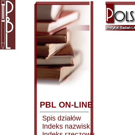
PBL ON-LINE
Spis działów
Indeks nazwisk
Indeks rzeczowy