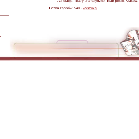
Adnotacje:
Teatry dramatyczne. Teatr polski. Kraków.
Liczba zapisów:
540 -
wyszukaj
i
L