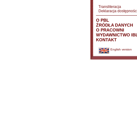
Transliteracja
Deklaracja dostępnośc
O PBL
ŹRÓDŁA DANYCH
O PRACOWNI
WYDAWNICTWO IB
KONTAKT
English version