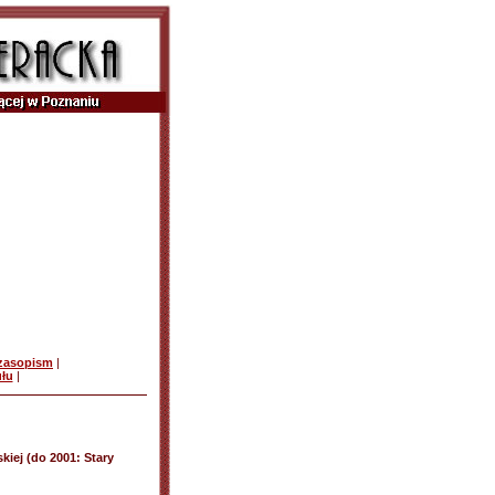
czasopism
|
ułu
|
kiej (do 2001: Stary