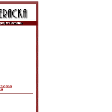
czasopism
|
ułu
|