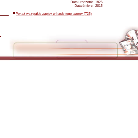
Data urodzenia:
1926
Data śmierci:
2015
i
Pokaż wszystkie zapisy w haśle tego twórcy (726)
L