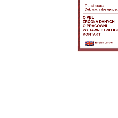
Transliteracja
Deklaracja dostępnośc
O PBL
ŹRÓDŁA DANYCH
O PRACOWNI
WYDAWNICTWO IB
KONTAKT
English version