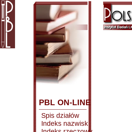
PBL ON-LINE
Spis działów
Indeks nazwisk
Indeks rzeczowy