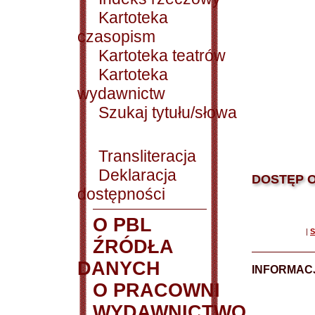
Kartoteka
czasopism
Kartoteka teatrów
Kartoteka
wydawnictw
Szukaj tytułu/słowa
Transliteracja
Deklaracja
DOSTĘP O
dostępności
O PBL
|
S
ŹRÓDŁA
DANYCH
INFORMAC
O PRACOWNI
WYDAWNICTWO