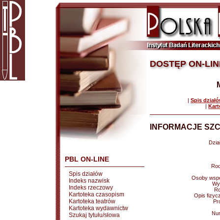
DOSTĘP ON-LIN
|
Spis dział
|
Kart
INFORMACJE SZC
Dział
PBL ON-LINE
Rod
Spis działów
Osoby wspó
Indeks nazwisk
Wy
Indeks rzeczowy
Ro
Kartoteka czasopism
Opis fizyc
Kartoteka teatrów
Pr
Kartoteka wydawnictw
Nu
Szukaj tytułu/słowa