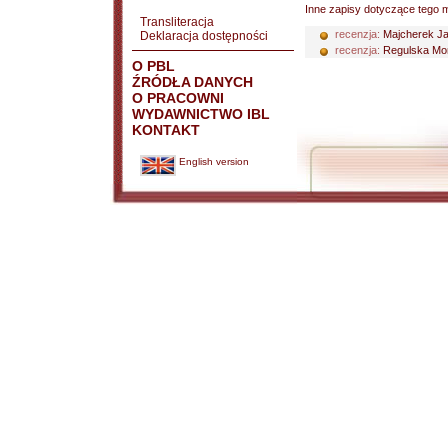
Inne zapisy dotyczące tego m
Transliteracja
recenzja:
Majcherek J
Deklaracja dostępności
recenzja:
Regulska Mo
O PBL
ŹRÓDŁA DANYCH
O PRACOWNI
WYDAWNICTWO IBL
KONTAKT
English version