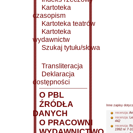
Kartoteka
czasopism
Kartoteka teatrów
Kartoteka
wydawnictw
Szukaj tytułu/słowa
Transliteracja
Deklaracja
dostępności
O PBL
ŹRÓDŁA
Inne zapisy dotyc
DANYCH
recenzja:
An
recenzja:
Le
O PRACOWNI
442
recenzja:
Ro
WYDAWNICTWO
1992 nr 7-10