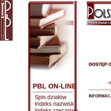
DOSTĘP O
|
S
PBL ON-LINE
Spis działów
INFORMACJ
Indeks nazwisk
Indeks rzeczowy