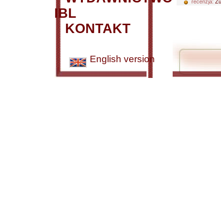
recenzja:
Żu
IBL
KONTAKT
English version