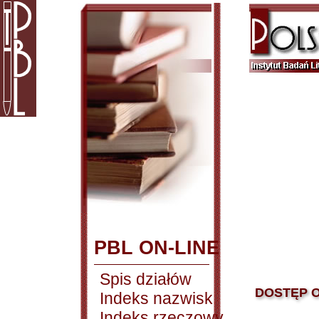
PBL ON-LINE
Spis działów
DOSTĘP O
Indeks nazwisk
Indeks rzeczowy