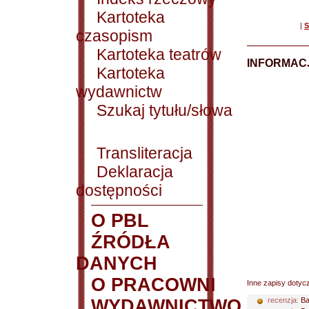
Kartoteka
|
S
czasopism
Kartoteka teatrów
INFORMACJ
Kartoteka
wydawnictw
Szukaj tytułu/słowa
Transliteracja
Deklaracja
dostępności
O PBL
ŹRÓDŁA
DANYCH
O PRACOWNI
Inne zapisy dotyc
WYDAWNICTWO
recenzja:
Ba