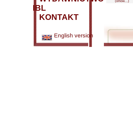
(omów....)
IBL
KONTAKT
English version