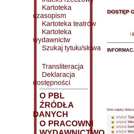
Kartoteka
DOSTĘP O
czasopism
Kartoteka teatrów
Kartoteka
|
S
wydawnictw
Szukaj tytułu/słowa
INFORMACJ
Transliteracja
Deklaracja
dostępności
O PBL
ŹRÓDŁA
Inne zapisy dotyc
DANYCH
artykuł:
Tyg
O PRACOWNI
artykuł:
Wiec
artykuł:
Kark
WYDAWNICTWO
artykuł:
Wach