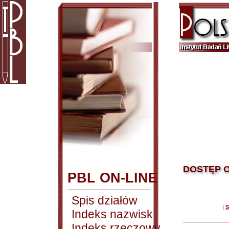
DOSTĘP O
PBL ON-LINE
Spis działów
|
S
Indeks nazwisk
Indeks rzeczowy