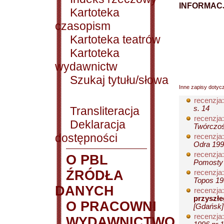
INFORMACJ
Kartoteka
czasopism
Kartoteka teatrów
Kartoteka
wydawnictw
Szukaj tytułu/słowa
Inne zapisy dotyc
recenzja:
Transliteracja
s. 14
recenzja:
Deklaracja
Twórczoś
dostępności
recenzja:
Odra 1996
recenzja:
O PBL
Pomosty [
ŹRÓDŁA
recenzja:
Topos 199
DANYCH
recenzja:
przyszłe
O PRACOWNI
[Gdańsk]
recenzja:
WYDAWNICTWO