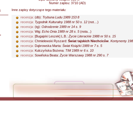
Numer zapisu:
3710 (AD)
Inne zapisy dotyczące tego materiału:
i
recenzja:
(db):
Trybuna Ludu 1989 153 8
recenzja:
Tygodnik Kulturalny 1988 nr 50 s. 12
(not....)
recenzja:
(tg):
Odrodzenie 1989 nr 14 s. 9
recenzja:
Wig:
Echo Dnia 1989 nr 28 s. 5
(nota...)
L
recenzja:
[Bugajski Leszek] L.B.:
Życie Literackie 1988 nr 50 s. 15
recenzja:
Chmielewski Ryszard:
Świat tajskich Niechciców
.
Kontynenty 1989
recenzja:
Dąbrowska Marta:
Świat Książki 1989 nr 7 s. 5
recenzja:
Kulczyńska Bożena:
TIM 1989 nr 6 s. 10
recenzja:
Sowińska Beata:
Życie Warszawy 1988 nr 290 s. 7