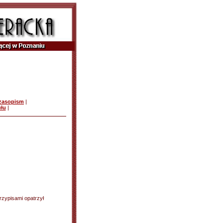
czasopism
|
ułu
|
przypisami opatrzył