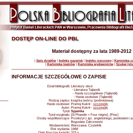
DOSTĘP ON-LINE DO PBL
Materiał dostępny za lata 1989-2012
|
Spis działów
|
Indeks nazwisk
|
Indeks rzeczowy
|
Kartoteka 
|
Kartoteka teatrów
|
Kartoteka wydawnictw
|
Szukaj tyt
INFORMACJE SZCZEGÓŁOWE O ZAPISIE
Dział bibliografii:
Literatury obce
- Literatura Tajlandii
- Hasła szczegółowe (Tajlandii)
- Hasła osobowe (Tajlandii)
Rodzaj zapisu:
książka twórcy (podmiotowa)
Hasło osobowe:
Pramoj Kukrit -
szczegóły
Autor:
Pramoj Kukrit -
szczegóły
Tytuł:
Syjamka
Tytuł oryginału:
[Si Phaedin = Four reigns]. [Pow.]
Osoby współtworzące:
Przełożył z jęz. angielskiego, posłowiem i 
Bogusław Zakrzewski
Wydawnictwo:
Warszawa: Czytelnik
Rok wydania:
1988
Opis fizyczny książki:
315 s.