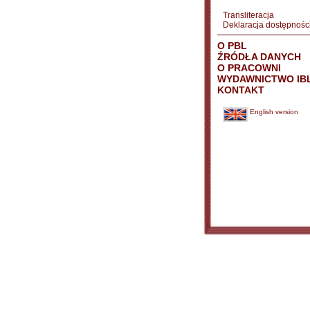
Transliteracja
Deklaracja dostępnośc
O PBL
ŹRÓDŁA DANYCH
O PRACOWNI
WYDAWNICTWO IB
KONTAKT
English version