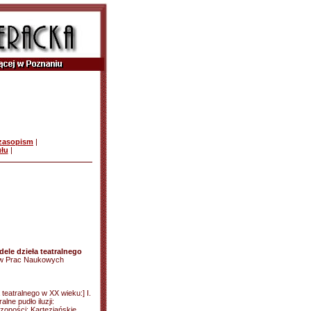
czasopism
|
ułu
|
dele dzieła teatralnego
ów Prac Naukowych
teatralnego w XX wieku:] I.
alne pudło iluzji:
zoności: Kartezjańskie