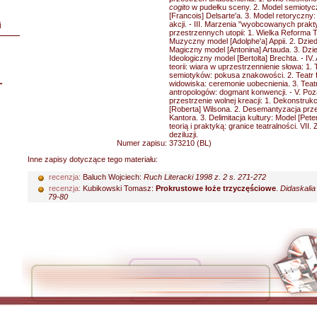
cogito
w pudełku sceny. 2. Model semiotyc
[Francois] Delsarte'a. 3. Model retoryczn
akcji. - III. Marzenia "wyobcowanych prak
i
przestrzennych utopii: 1. Wielka Reforma Tea
Muzyczny model [Adolphe'a] Appii. 2. Dzie
Magiczny model [Antonina] Artauda. 3. Dzi
Ideologiczny model [Bertolta] Brechta. - IV.
teorii: wiara w uprzestrzennienie słowa: 1. T
semiotyków: pokusa znakowości. 2. Teatr 
L
widowiska: ceremonie uobecnienia. 3. Teatr
antropologów: dogmant konwencji. - V. Poza
przestrzenie wolnej kreacji: 1. Dekonstrukc
[Roberta] Wilsona. 2. Desemantyzacja prz
Kantora. 3. Delimitacja kultury: Model [Pete
teorią i praktyką: granice teatralności. VI
deziluzji.
Numer zapisu:
373210 (BL)
Inne zapisy dotyczące tego materiału:
recenzja:
Baluch Wojciech:
Ruch Literacki 1998 z. 2 s. 271-272
recenzja:
Kubikowski Tomasz:
Prokrustowe łoże trzyczęściowe
.
Didaskalia
79-80