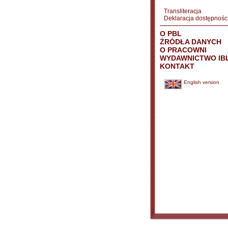
Transliteracja
Deklaracja dostępnośc
O PBL
ŹRÓDŁA DANYCH
O PRACOWNI
WYDAWNICTWO IB
KONTAKT
English version