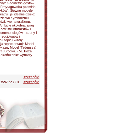
zny: Geometria gestów
y: Freytagowska piramida
tyków": Słowne modele
tru i jej idealne dzieło:
dzictwo symbolizmu:
edzictwo naturalizmu:
 Ambicje okołoteatralnej
eatr strukturalistów i
fenomenologów - sceny i
 socjologów i
 utopią i wiarą:
ja reprezentacji: Model
ekazu: Model [Tadeusza]
ra] Brooka. - VI. Poza
I. Zakończenie: wymiary
szczegóły
 1997 nr 17 s.
szczegóły