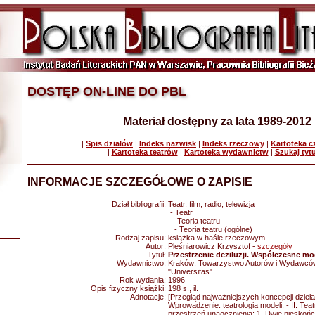
DOSTĘP ON-LINE DO PBL
Materiał dostępny za lata 1989-2012
|
Spis działów
|
Indeks nazwisk
|
Indeks rzeczowy
|
Kartoteka 
|
Kartoteka teatrów
|
Kartoteka wydawnictw
|
Szukaj tyt
INFORMACJE SZCZEGÓŁOWE O ZAPISIE
Dział bibliografii:
Teatr, film, radio, telewizja
- Teatr
- Teoria teatru
- Teoria teatru (ogólne)
Rodzaj zapisu:
książka w haśle rzeczowym
Autor:
Pleśniarowicz Krzysztof -
szczegóły
Tytuł:
Przestrzenie deziluzji. Współczesne mo
Wydawnictwo:
Kraków: Towarzystwo Autorów i Wydawc
"Universitas"
Rok wydania:
1996
Opis fizyczny książki:
198 s., il.
Adnotacje:
[Przegląd najważniejszych koncepcji dzieła 
Wprowadzenie: teatrologia modeli. - II. Teatr
przestrzeń unaocznienia: 1. Dwie nieskońc