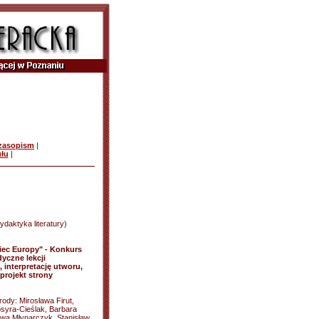
czasopism
|
ułu
|
daktyka literatury)
iec Europy" - Konkurs
yczne lekcji
interpretację utworu,
projekt strony
ody: Mirosława Firut,
syra-Cieślak, Barbara
ława Młynarczyk, Stanisław