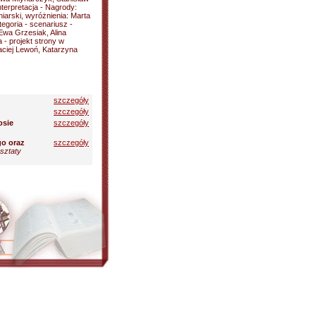
terpretacja - Nagrody:
iarski, wyróżnienia: Marta
egoria - scenariusz -
Ewa Grzesiak, Alina
 - projekt strony w
aciej Lewoń, Katarzyna
szczegóły
szczegóły
osie
szczegóły
go oraz
szczegóły
sztaty