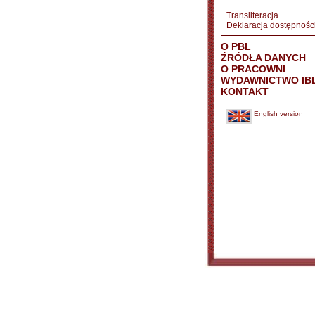
Transliteracja
Deklaracja dostępnośc
O PBL
ŹRÓDŁA DANYCH
O PRACOWNI
WYDAWNICTWO IB
KONTAKT
English version