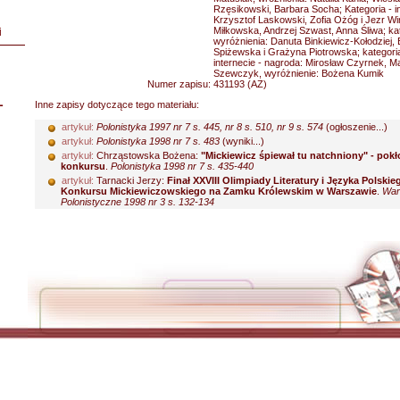
Rzęsikowski, Barbara Socha; Kategoria - in
Krzysztof Laskowski, Zofia Ożóg i Jezr Win
Miłkowska, Andrzej Szwast, Anna Śliwa; kat
i
wyróżnienia: Danuta Binkiewicz-Kołodziej, 
Spiżewska i Grażyna Piotrowska; kategoria
internecie - nagroda: Mirosław Czyrnek, M
Szewczyk, wyróżnienie: Bożena Kumik
Numer zapisu:
431193 (AZ)
L
Inne zapisy dotyczące tego materiału:
artykuł:
Polonistyka 1997 nr 7 s. 445, nr 8 s. 510, nr 9 s. 574
(ogłoszenie...)
artykuł:
Polonistyka 1998 nr 7 s. 483
(wyniki...)
artykuł:
Chrząstowska Bożena:
"Mickiewicz śpiewał tu natchniony" - pokł
konkursu
.
Polonistyka 1998 nr 7 s. 435-440
artykuł:
Tarnacki Jerzy:
Finał XXVIII Olimpiady Literatury i Języka Polskie
Konkursu Mickiewiczowskiego na Zamku Królewskim w Warszawie
.
War
Polonistyczne 1998 nr 3 s. 132-134