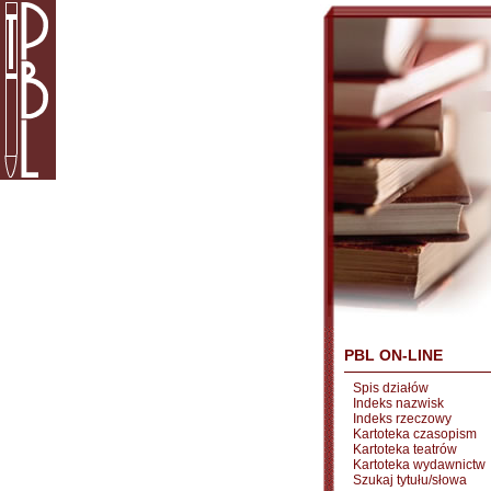
PBL ON-LINE
Spis działów
Indeks nazwisk
Indeks rzeczowy
Kartoteka czasopism
Kartoteka teatrów
Kartoteka wydawnictw
Szukaj tytułu/słowa