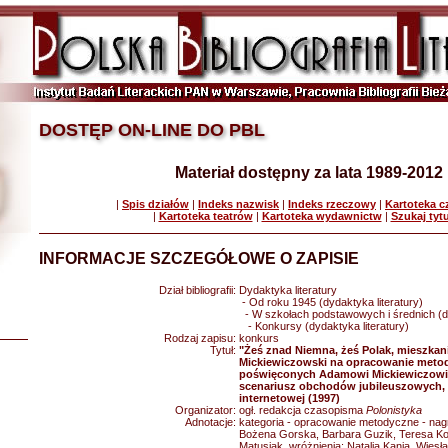
DOSTĘP ON-LINE DO PBL
Materiał dostępny za lata 1989-2012
|
Spis działów
|
Indeks nazwisk
|
Indeks rzeczowy
|
Kartoteka 
|
Kartoteka teatrów
|
Kartoteka wydawnictw
|
Szukaj tyt
INFORMACJE SZCZEGÓŁOWE O ZAPISIE
Dział bibliografii:
Dydaktyka literatury
- Od roku 1945 (dydaktyka literatury)
- W szkołach podstawowych i średnich (dy
- Konkursy (dydaktyka literatury)
Rodzaj zapisu:
konkurs
Tytuł:
"Żeś znad Niemna, żeś Polak, mieszkan
Mickiewiczowski na opracowanie metod
poświęconych Adamowi Mickiewiczowi, 
scenariusz obchodów jubileuszowych, 
internetowej (1997)
Organizator:
ogł. redakcja czasopisma
Polonistyka
Adnotacje:
kategoria - opracowanie metodyczne - nagr
Bożena Gorska, Barbara Guzik, Teresa Ko
Matusiak, wróżnienia: Natalia Kania, Wies