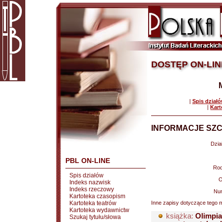
DOSTĘP ON-LIN
|
Spis dział
|
Kart
INFORMACJE SZC
Dział
PBL ON-LINE
Rod
Spis działów
O
Indeks nazwisk
Indeks rzeczowy
Nu
Kartoteka czasopism
Kartoteka teatrów
Inne zapisy dotyczące tego m
Kartoteka wydawnictw
książka:
Olimpia
Szukaj tytułu/słowa