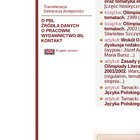
oraz tematyka elim
[część historyczn
Transliteracja
Deklaracja dostępności
książka:
Olimpia
tematach
.
1999
O PBL
książka:
Olimpia
ŹRÓDŁA DANYCH
tematach
.
2003
O PRACOWNI
Stanisław Szczęsn
WYDAWNICTWO IBL
artykuł:
Wokół Ol
KONTAKT
dyskusja redakc
(wypow.: Józef A
English version
Maria Bursz...)
artykuł:
Zasady p
Olimpiady Liter
2001/2002
.
Warsz
(regulamin, tema
stopnia...)
artykuł:
Tarnacki 
Języka Polskieg
artykuł:
Tarnacki 
Języka Polskieg